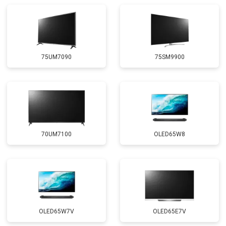
подсветки
75UM7090
75SM9900
70UM7100
OLED65W8
OLED65W7V
OLED65E7V