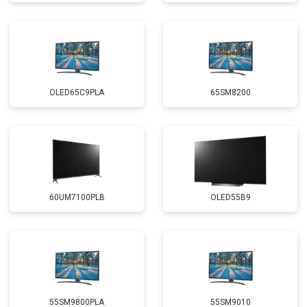
OLED65C9PLA
65SM8200
60UM7100PLB
OLED55B9
55SM9800PLA
55SM9010