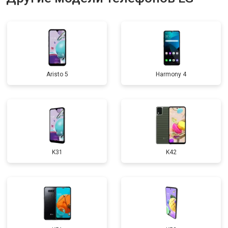
Aristo 5
Harmony 4
K31
K42