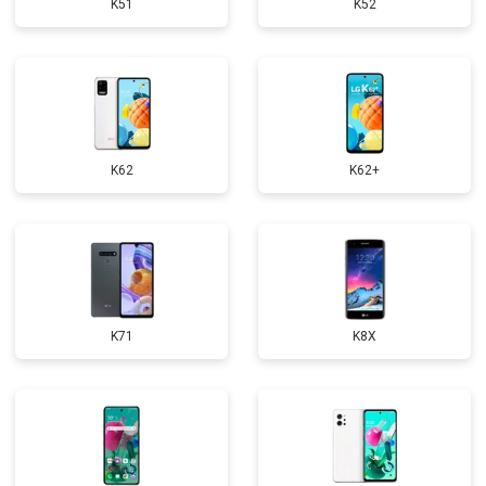
K51
K52
K62
K62+
K71
K8X