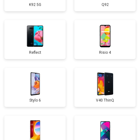
K92 5G
Q92
Reflect
Risio 4
Stylo 6
V40 ThinQ