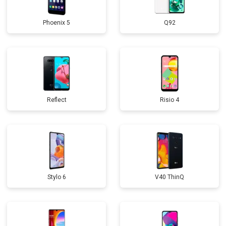
Phoenix 5
Q92
Reflect
Risio 4
Stylo 6
V40 ThinQ