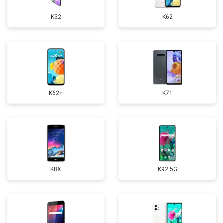
K52
K62
K62+
K71
K8X
K92 5G