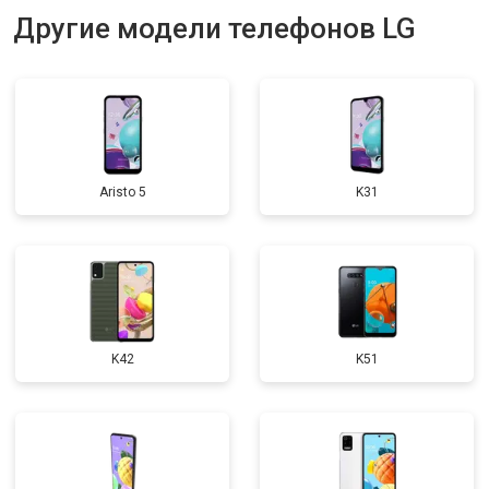
Другие модели телефонов LG
Aristo 5
K31
K42
K51