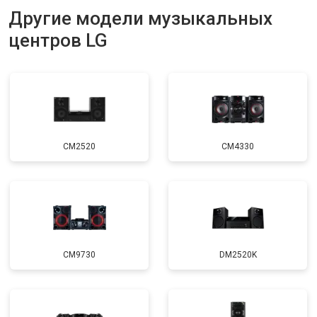
Другие модели музыкальных
центров LG
CM2520
CM4330
CM9730
DM2520K