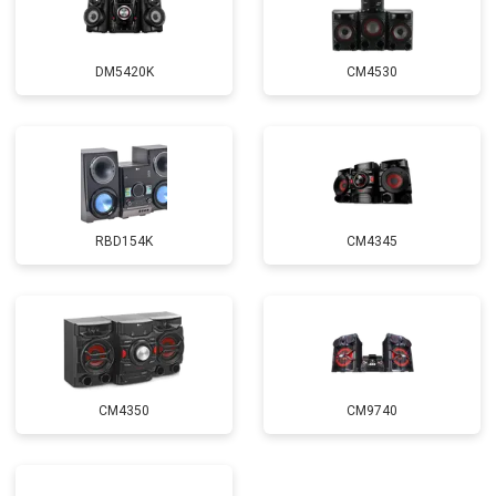
DM5420K
CM4530
RBD154K
CM4345
CM4350
CM9740