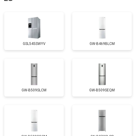
Замена нагревателя оттайки
от 2300 ₽
Заказать
Замена реле
от 2550 ₽
Заказать
Устранение утечки хладагента
от 1900 ₽
Заказать
GSL545SWYV
GW-B469BLCM
GW-B509SLCM
GW-B509SEQM