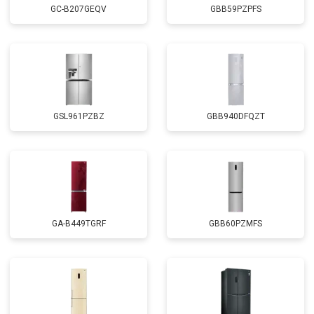
GC-B207GEQV
GBB59PZPFS
GSL961PZBZ
GBB940DFQZT
GA-B449TGRF
GBB60PZMFS