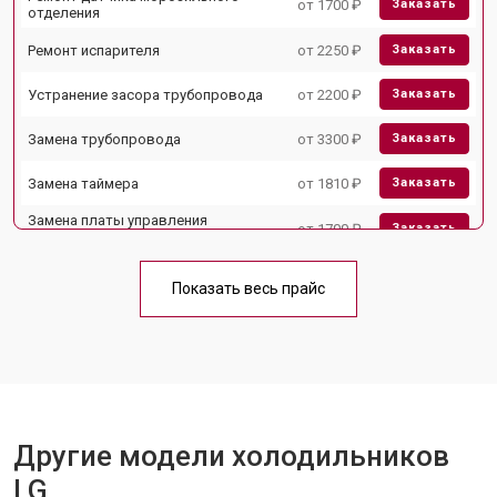
от 1700 ₽
Заказать
отделения
Ремонт испарителя
от 2250 ₽
Заказать
Устранение засора трубопровода
от 2200 ₽
Заказать
Замена трубопровода
от 3300 ₽
Заказать
Замена таймера
от 1810 ₽
Заказать
Замена платы управления
от 1700 ₽
Заказать
(мат.платы, мейн платы)
Ремонт/замена датчика
от 2550 ₽
Заказать
температуры
Показать весь прайс
Замена термостата
от 1700 ₽
Заказать
Замена дефростера
от 4750 ₽
Заказать
Замена мотор-компрессора
от 3650 ₽
Заказать
Другие модели холодильников
Замена нагревателя испарителя
от 2550 ₽
Заказать
LG