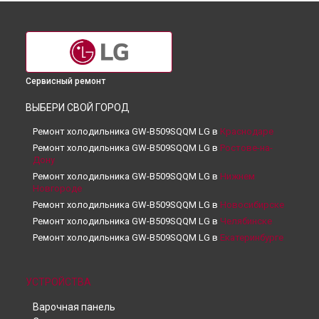
Сервисный ремонт
ВЫБЕРИ СВОЙ ГОРОД
Ремонт холодильника GW-B509SQQM LG в
Краснодаре
Ремонт холодильника GW-B509SQQM LG в
Ростове-на-
Дону
Ремонт холодильника GW-B509SQQM LG в
Нижнем
Новгороде
Ремонт холодильника GW-B509SQQM LG в
Новосибирске
Ремонт холодильника GW-B509SQQM LG в
Челябинске
Ремонт холодильника GW-B509SQQM LG в
Екатеринбурге
Ремонт холодильника GW-B509SQQM LG в
Казани
Ремонт холодильника GW-B509SQQM LG в
Уфе
УСТРОЙСТВА
Ремонт холодильника GW-B509SQQM LG в
Воронеже
Ремонт холодильника GW-B509SQQM LG в
Волгограде
Варочная панель