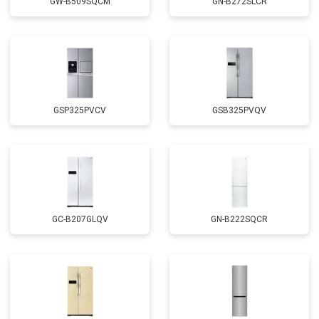
GW-B509SQCM
GN-B272SLCR
GSP325PVCV
GSB325PVQV
GC-B207GLQV
GN-B222SQCR