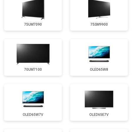
75UM7090
75SM9900
70UM7100
OLED65W8
OLED65W7V
OLED65E7V