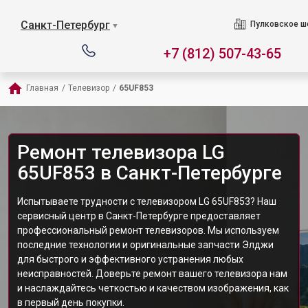
Санкт-Петербург
Пулковское ш
▼
+7 (812) 507-43-65
Главная
/
Телевизор
/
65UF853
Ремонт телевизора LG
65UF853 в Санкт-Петербурге
Испытываете трудности с телевизором LG 65UF853? Наш
сервисный центр в Санкт-Петербурге предоставляет
профессиональный ремонт телевизоров. Мы используем
последние технологии и оригинальные запчасти Элджи
для быстрого и эффективного устранения любых
неисправностей. Доверьте ремонт вашего телевизора нам
и наслаждайтесь четкостью и качеством изображения, как
в первый день покупки.