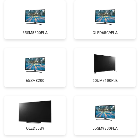
65SM8600PLA
OLED65C9PLA
65SM8200
60UM7100PLB
OLED55B9
55SM9800PLA