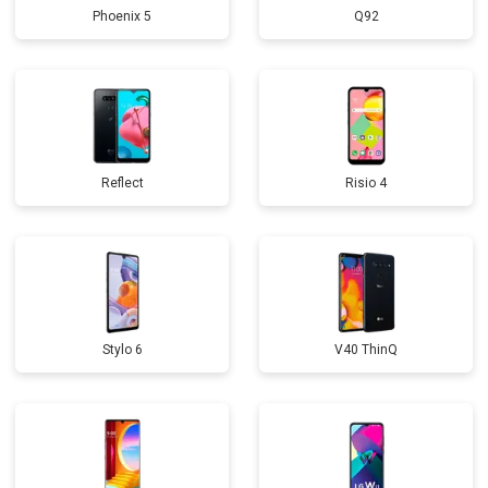
Phoenix 5
Q92
Reflect
Risio 4
Stylo 6
V40 ThinQ