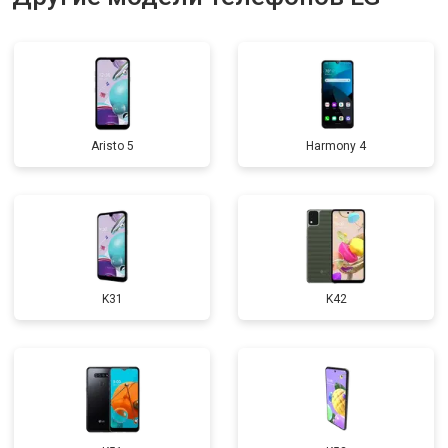
Aristo 5
Harmony 4
K31
K42