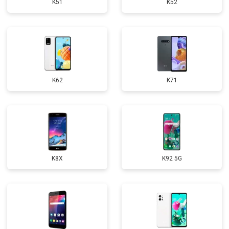
K51
K52
K62
K71
K8X
K92 5G