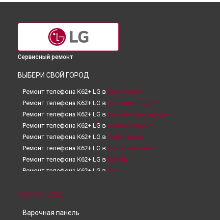
Сервисный ремонт
ВЫБЕРИ СВОЙ ГОРОД
Ремонт телефона K62+ LG в
Краснодаре
Ремонт телефона K62+ LG в
Ростове-на-Дону
Ремонт телефона K62+ LG в
Нижнем Новгороде
Ремонт телефона K62+ LG в
Новосибирске
Ремонт телефона K62+ LG в
Челябинске
Ремонт телефона K62+ LG в
Екатеринбурге
Ремонт телефона K62+ LG в
Казани
Ремонт телефона K62+ LG в
Уфе
Ремонт телефона K62+ LG в
Воронеже
Ремонт телефона K62+ LG в
Волгограде
УСТРОЙСТВА
Ремонт телефона K62+ LG в
Барнауле
Варочная панель
Ремонт телефона K62+ LG в
Ижевске